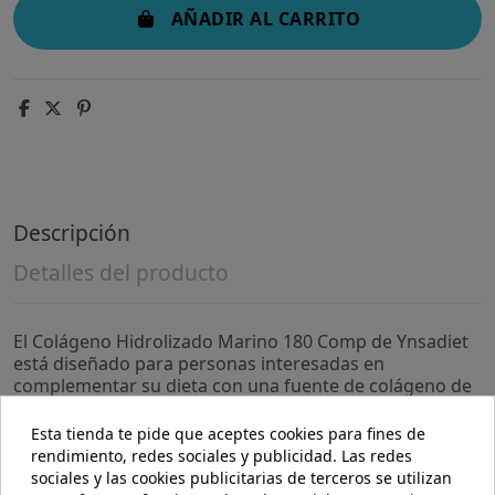
AÑADIR AL CARRITO
Descripción
Detalles del producto
El Colágeno Hidrolizado Marino 180 Comp de Ynsadiet
está diseñado para personas interesadas en
complementar su dieta con una fuente de colágeno de
origen marino. Es adecuado para quienes buscan
apoyar el mantenimiento de tejidos conectivos y la
Esta tienda te pide que aceptes cookies para fines de
salud general de la piel, articulaciones y huesos.
rendimiento, redes sociales y publicidad. Las redes
sociales y las cookies publicitarias de terceros se utilizan