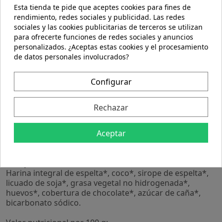
Esta tienda te pide que aceptes cookies para fines de
rendimiento, redes sociales y publicidad. Las redes
sociales y las cookies publicitarias de terceros se utilizan
para ofrecerte funciones de redes sociales y anuncios
personalizados. ¿Aceptas estas cookies y el procesamiento
Descripción
de datos personales involucrados?
Detalles del producto
Configurar
Rechazar
Alimento vegetariano.
Aceptar
Precauciones:
No se han descrito.
Composición:
Harina integral de espelta*, coco*, sirope de espelta*,
licuado de soja*, grasa vegetal no hidrogenada*,
huevos*, cobertura de chocolate*, azúcar de caña*,
bicarbonato sódico.