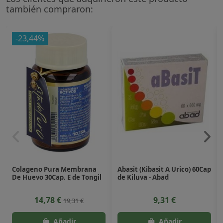
también compraron:
-23,44%
Colageno Pura Membrana
Abasit (Kibasit A Urico) 60Cap
De Huevo 30Cap. E de Tongil
de Kiluva - Abad
14,78 €
9,31 €
19,31 €