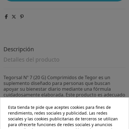
Descripción
Detalles del producto
Tegorsal Nº 7 (20 G) Comprimidos de Tegor es un
suplemento diseñado para personas que buscan
apoyar su bienestar diario mediante una fórmula
cuidadosamente elaborada. Este producto es adecuado
para quienes desean complementar su rutina con
ingredientes seleccionados para contribuir a un
Esta tienda te pide que aceptes cookies para fines de
equilibrio general.
rendimiento, redes sociales y publicidad. Las redes
sociales y las cookies publicitarias de terceros se utilizan
- Fórmula en comprimidos que facilita su dosificación y
para ofrecerte funciones de redes sociales y anuncios