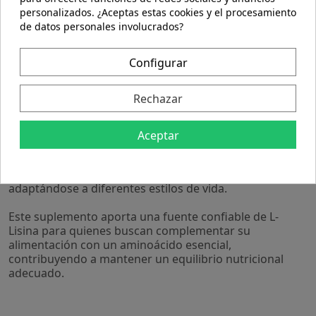
- Presentación en 60 comprimidos, facilitando un
personalizados. ¿Aceptas estas cookies y el procesamiento
suministro para varias semanas según la dosis
de datos personales involucrados?
recomendada.
- Formulación en comprimidos que permite una
dosificación práctica y cómoda.
Configurar
- Producto elaborado bajo estándares de calidad que
aseguran la pureza y concentración del ingrediente
Rechazar
activo.
Elaborado con ingredientes seleccionados, L-Lisina
Aceptar
60Comp. de Mgdose ofrece una composición estable y
adecuada para su consumo habitual. Su formato en
comprimidos facilita su transporte y almacenamiento,
adaptándose a diferentes estilos de vida.
Este suplemento aporta una fuente confiable de L-
Lisina para quienes buscan complementar su
alimentación con un aminoácido esencial,
contribuyendo a mantener un equilibrio nutricional
adecuado.