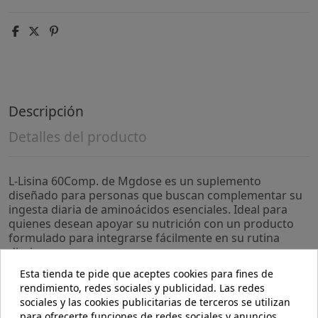
Descripción
Detalles del producto
L-Lisina 60Comp. de Mgdose es un suplemento
diseñado para personas que buscan complementar su
ingesta diaria de aminoácidos esenciales. Ideal para
quienes desean apoyar su nutrición con un producto
formulado para integrarse fácilmente en su rutina
diaria.
Esta tienda te pide que aceptes cookies para fines de
- Cada comprimido contiene L-Lisina, un aminoácido
rendimiento, redes sociales y publicidad. Las redes
que contribuye a la síntesis proteica y al mantenimiento
sociales y las cookies publicitarias de terceros se utilizan
de tejidos.
para ofrecerte funciones de redes sociales y anuncios