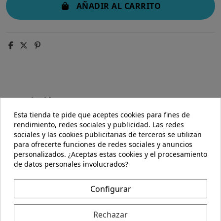
AÑADIR AL CARRITO
Descripción
Esta tienda te pide que aceptes cookies para fines de
Detalles del producto
rendimiento, redes sociales y publicidad. Las redes
sociales y las cookies publicitarias de terceros se utilizan
para ofrecerte funciones de redes sociales y anuncios
Descripción
personalizados. ¿Aceptas estas cookies y el procesamiento
de datos personales involucrados?
Endulzante natural elaborado a base de stevia, que es
ideal para usar como un sustituto saludable al azúcar.
No aporta calorías, y es seguro para un consumo
Configurar
habitual, idóneo cuando el azúcar está contraindicado,
como es el caso de personas diabéticas o que siguen
Rechazar
una dieta de adelgazamiento prolongada.