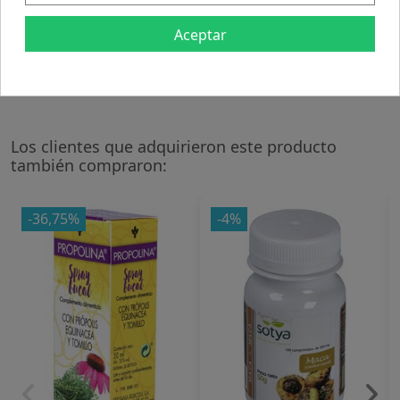
Promueve la producción de insulina, ayudando a
Aceptar
reducir los niveles de glucosa en sangre, así como
también ayuda a mejorar la absorción de ciertos
minerales como magnesio, fósforo y calcio.
Los clientes que adquirieron este producto
también compraron:
-36,75%
-4%