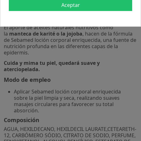
secas y sensibles
. Enriquecida en agentes hidratantes y
Aceptar
nutrientes, ofrecerá a tu piel nutrición, hidratación y
reparación natural.
El aporte de aceites naturales nutritivos como
la
manteca de karité o la jojoba
, hacen de la fórmula
de Sebamed loción corporal enriquecida, una fuente de
nutrición profunda en las diferentes capas de la
epidermis.
Cuida y mima tu piel, quedará suave y
aterciopelada.
Modo de empleo
Aplicar Sebamed loción corporal enriquecida
sobre la piel limpia y seca, realizando suaves
masajes circulares para favorecer su total
absorción.
Composición
AGUA, HEXILDECANO, HEXILDECIL LAURATE,CETEARETH-
12, CARBÓMERO SÓDIO, CITRATO DE SODIO, PERFUME,