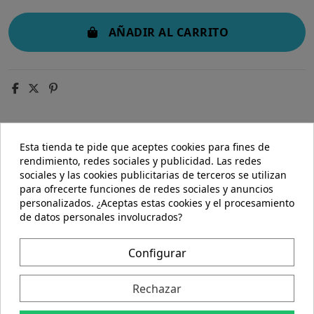
AÑADIR AL CARRITO
Esta tienda te pide que aceptes cookies para fines de
rendimiento, redes sociales y publicidad. Las redes
Descripción
sociales y las cookies publicitarias de terceros se utilizan
para ofrecerte funciones de redes sociales y anuncios
Detalles del producto
personalizados. ¿Aceptas estas cookies y el procesamiento
de datos personales involucrados?
Descripción
Configurar
Sebamed | Sebamed® loción corporal
enriquecida 1l
Rechazar
Sebamed loción corporal enriquecida
es un cuidado
completo para ayudar a hidratar y revitalizar las
pieles