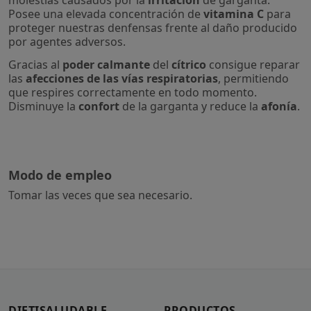
molestias causados por la
irritación
de garganta.
Posee una elevada concentración de
vitamina C
para
proteger nuestras denfensas frente al daño producido
por agentes adversos.
Gracias al
poder calmante
del
cítrico
consigue reparar
las
afecciones de las vías respiratorias
, permitiendo
que respires correctamente en todo momento.
Disminuye la
confort
de la garganta y reduce la
afonía
.
Modo de empleo
Tomar las veces que sea necesario.
DIETISALUDABLE
PRODUCTOS