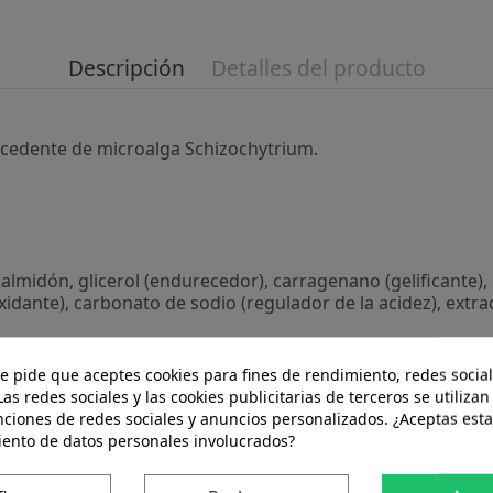
Descripción
Detalles del producto
cedente de microalga Schizochytrium.
lmidón, glicerol (endurecedor), carragenano (gelificante), e
xidante), carbonato de sodio (regulador de la acidez), extr
 y aporta 250 mg de DHA (ácido docosahexaenoico)
te pide que aceptes cookies para fines de rendimiento, redes social
Las redes sociales y las cookies publicitarias de terceros se utilizan
nciones de redes sociales y anuncios personalizados. ¿Aceptas esta
yuno.
iento de datos personales involucrados?