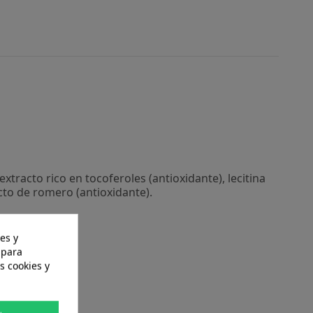
xtracto rico en tocoferoles (antioxidante), lecitina
acto de romero (antioxidante).
es y
 para
s cookies y