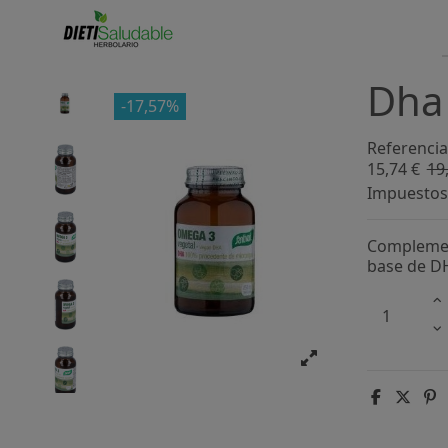
Dha 
-17,57%
Referencia
15,74 €
19
Impuestos 
Complement
base de DH