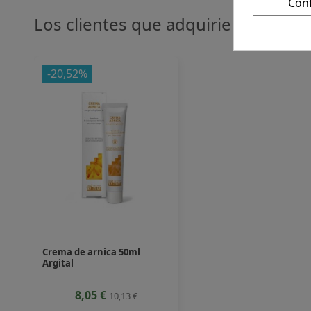
Con
Los clientes que adquirieron este
-20,52%
Crema de arnica 50ml
Argital
8,05 €
10,13 €