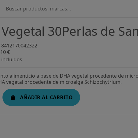
Vegetal 30Perlas de San
8412170042322
,10 €
-17,57%
incluidos
o alimenticio a base de DHA vegetal procedente de micro
A vegetal procedente de microalga Schizochytrium.
AÑADIR AL CARRITO