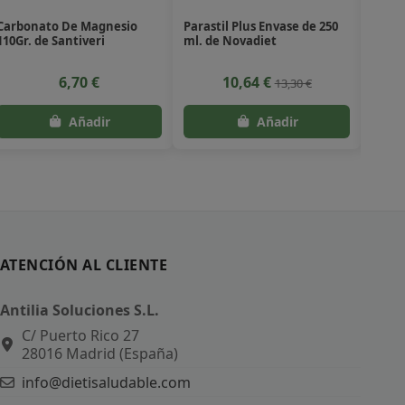
Carbonato De Magnesio
Parastil Plus Envase de 250
Compo
110Gr. de Santiveri
ml. de Novadiet
Compl
Natu
6,70 €
10,64 €
13,30 €
ATENCIÓN AL CLIENTE
Antilia Soluciones S.L.
C/ Puerto Rico 27
28016 Madrid (España)
info@dietisaludable.com