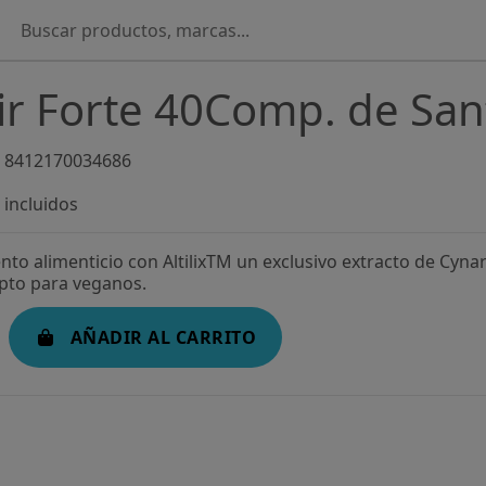
xir Forte 40Comp. de San
8412170034686
incluidos
o alimenticio con AltilixTM un exclusivo extracto de Cynar
Apto para veganos.
AÑADIR AL CARRITO