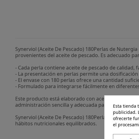
Synerviol (Aceite De Pescado) 180Perlas de Nutergi
provenientes del aceite de pescado. Es adecuado par
- Cada perla contiene aceite de pescado de calidad, f
- La presentación en perlas permite una dosificación
- El envase con 180 perlas ofrece una cantidad sufic
- Formulado para integrarse fácilmente en diferentes 
Este producto está elaborado con aceite de pescad
administración sencilla y adecuada para quienes pr
Esta tienda 
publicidad. 
Synerviol (Aceite De Pescado) 180Perlas de Nutergia
ofrecerte fu
hábitos nutricionales equilibrados.
el procesam