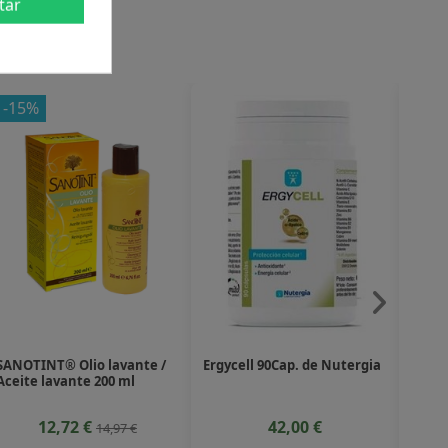
tar
-15%
-4,
SANOTINT® Olio lavante /
Ergycell 90Cap. de Nutergia
Comp
Aceite lavante 200 ml
Ginev
12,72 €
42,00 €
14,97 €