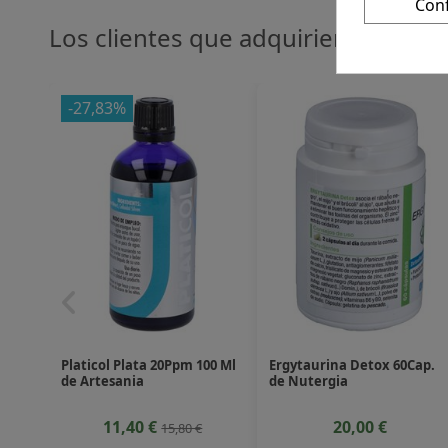
Con
Los clientes que adquirieron este
-27,83%
Platicol Plata 20Ppm 100 Ml
Ergytaurina Detox 60Cap.
de Artesania
de Nutergia
11,40 €
20,00 €
15,80 €