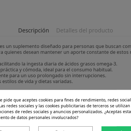
Descripción
Detalles del producto
a es un suplemento diseñado para personas que buscan com
a quienes desean mantener un aporte constante de estos nu
acilitando la ingesta diaria de ácidos grasos omega-3.
 práctica y cómoda, ideal para el consumo habitual.
iente para un uso prolongado sin interrupciones.
estilos de vida y dietas variadas.
o cuidadosamente procesado para preservar sus componente
efieren suplementos en esta presentación.
te pide que aceptes cookies para fines de rendimiento, redes social
Las redes sociales y las cookies publicitarias de terceros se utilizan
 proporciona una forma accesible de incorporar ácidos gras
nciones de redes sociales y anuncios personalizados. ¿Aceptas esta
iento de datos personales involucrados?