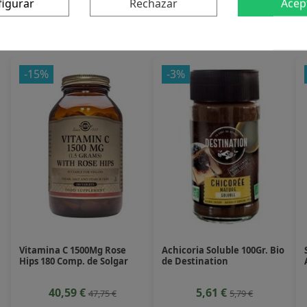
figurar
Rechazar
Acep
 producto también compraron:
-15%
-3%
Vitamina C 1500Mg Rose
Achicoria Soluble 100Gr. Bio
Hips 180 Comp. de Solgar
de Destination
40,59 €
5,61 €
47,75 €
5,79 €