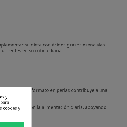
plementar su dieta con ácidos grasos esenciales
trientes en su rutina diaria.
s activos. Su formato en perlas contribuye a una
es y
 para
os esenciales en la alimentación diaria, apoyando
s cookies y