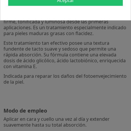
Aceptar
las pieles que han sufrido fotoenvejecimiento intenso.
Tras su uso regular, ayuda a eliminar las arrugas y
líneas de expresión. Además, la piel se vuelve más
firme, tonificada y luminosa desde las primeras
aplicaciones. Es un tratamiento especialmente indicado
para pieles maduras grasas con flacidez.
Este tratamiento tan efectivo posee una textura
fundente de tacto suave y sedoso que permite una
rápida absorción. Su fórmula contiene una elevada
dosis de ácido glicólico, ácido lactobiónico, enriquecida
con vitamina E.
Indicada para reparar los daños del fotoenvejecimiento
de la piel.
Modo de empleo
Aplicar en cara y cuello una vez al día y extender
suavemente hasta su total absorción.