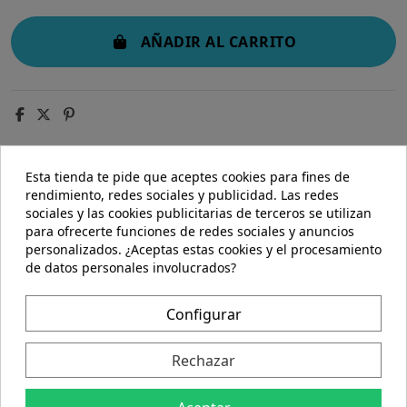
AÑADIR AL CARRITO
Esta tienda te pide que aceptes cookies para fines de
rendimiento, redes sociales y publicidad. Las redes
sociales y las cookies publicitarias de terceros se utilizan
Descripción
para ofrecerte funciones de redes sociales y anuncios
Detalles del producto
personalizados. ¿Aceptas estas cookies y el procesamiento
de datos personales involucrados?
Descripción
Configurar
Neostrata | NeoStrata® gel alta potencia
30ml
Rechazar
NeoStrata® gel alta potencia 30ml es una crema
intensiva que repara, hidrata y restaura en profundidad