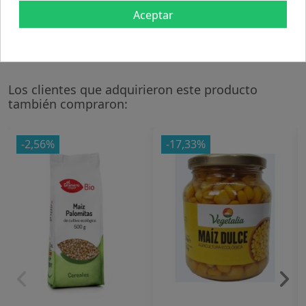
Aceptar
Modo de empleo:
Conservar en lugar fresco y seco.
Los clientes que adquirieron este producto
también compraron:
-2,56%
-17,33%