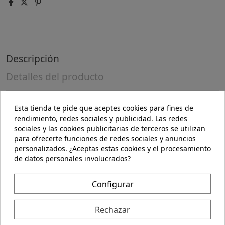
Descripción
Detalles del producto
Esta tienda te pide que aceptes cookies para fines de
Guisantes en conserva listos para consumir
rendimiento, redes sociales y publicidad. Las redes
sociales y las cookies publicitarias de terceros se utilizan
Precauciones:
para ofrecerte funciones de redes sociales y anuncios
No se han descrito.
personalizados. ¿Aceptas estas cookies y el procesamiento
de datos personales involucrados?
Composición:
Guisantes*, agua, sal marina.
Configurar
(*)= Procedente de Agricultura Ecológica.
+ Puede contener trazas de gluten, huevo, cacahuete,
Rechazar
soja, frutos de cáscara, apio, mostaza y sésamo.