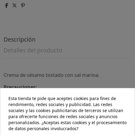
Descripción
Detalles del producto
Crema de sésamo tostado con sal marina.
Precauciones:
No se han descrito.
Esta tienda te pide que aceptes cookies para fines de
rendimiento, redes sociales y publicidad. Las redes
Composición:
sociales y las cookies publicitarias de terceros se utilizan
Semillas de sésamo*, Sal marina.
para ofrecerte funciones de redes sociales y anuncios
personalizados. ¿Aceptas estas cookies y el procesamiento
Valor nutricional por 100 g:
de datos personales involucrados?
Energía 2441kj/583 kcal