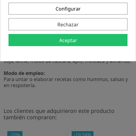
Grasas 49,2 g
de las cuales saturadas 6,9 g
Configurar
Hidratos de carbono 11,5 g
de los cuales azúcares 0,3 g
Fibras 11,7 g
Rechazar
Proteínas 17,6 g
Sal 0,88 g
Aceptar
(*)= De cultivo ecológico certificado.
+Puede contener trazas de gluten, huevo, cacahuete,
soja, leche, frutos de cáscara, apio, mostaza y altramuz.
Modo de empleo:
Para untar o elaborar recetas como hummus, salsas y
en respotería.
Los clientes que adquirieron este producto
también compraron:
-20%
-19,58%