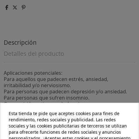
Descripción
Detalles del producto
Aplicaciones potenciales:
Para aquellos que padecen estrés, ansiedad,
irritabilidad y/o nerviosismo.
Para personas que padecen depresión y/o ansiedad.
Para personas que sufren insomnio.
Composición activa por 4 cápsulas:
488 mg de espino blanco (Crataegus laevigata y
Esta tienda te pide que aceptes cookies para fines de
monogyna), parte aérea.
rendimiento, redes sociales y publicidad. Las redes
500 mg de griffonia (Griffonia simplicifolia), semilla
sociales y las cookies publicitarias de terceros se utilizan
(extracto)(100 mg de L-5HTP).
para ofrecerte funciones de redes sociales y anuncios
188 mg de magnesio (óxido de magnesio marino).
personalizados. ¿Aceptas estas cookies y el procesamiento