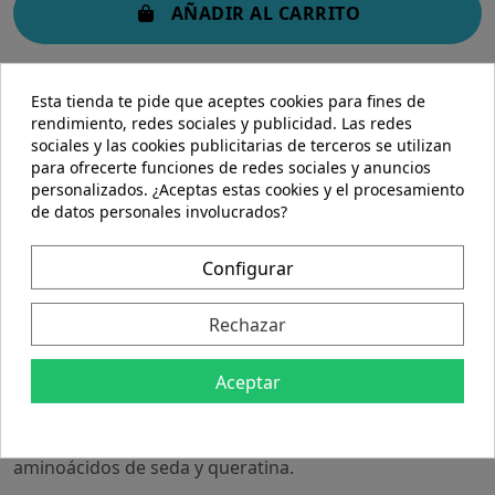
AÑADIR AL CARRITO
Esta tienda te pide que aceptes cookies para fines de
rendimiento, redes sociales y publicidad. Las redes
sociales y las cookies publicitarias de terceros se utilizan
para ofrecerte funciones de redes sociales y anuncios
personalizados. ¿Aceptas estas cookies y el procesamiento
de datos personales involucrados?
Descripción
Detalles del producto
Configurar
Rechazar
Previene la deshidratación, la descamación, la rotura y
el astillado de las uñas y ayuda a mantener su
Aceptar
flexibilidad. Su fórmula acuosa proporciona a la
superficie de la uña hidratación y regeneración gracias
a los ingredientes activos del complejo Proflex: calcio,
aminoácidos de seda y queratina.