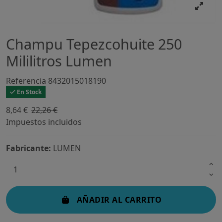
Champu Tepezcohuite 250
Mililitros Lumen
Referencia
8432015018190
En Stock
8,64 €
22,26 €
-61,19%
Impuestos incluidos
Fabricante:
LUMEN
AÑADIR AL CARRITO