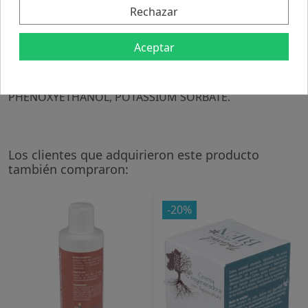
masaje y aclarar con suficiente agua.
Rechazar
Composición
Aceptar
AQUA, COCAMIDOPROPYL BETAINE, SODIUM LAURETH
SULFATE, PROPYLENE GLYCOL, MIMOSA TENUIFLORA
BARK EXTRACT, COCOMIDE DEA, CITRIC ACID,
PHENOXYETHANOL, POTASSIUM SORBATE.
Los clientes que adquirieron este producto
también compraron:
-20%