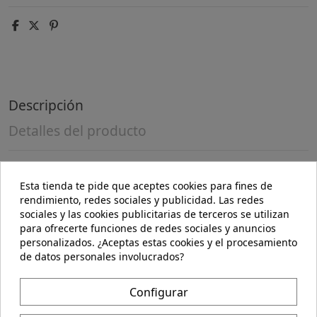
Descripción
Detalles del producto
Descripción
Esta tienda te pide que aceptes cookies para fines de
Champú formulado a base de extracto de mimosa, se
rendimiento, redes sociales y publicidad. Las redes
trata de un árbol originario de América de flores con
sociales y las cookies publicitarias de terceros se utilizan
mucha fragancia. Ayuda a purificar y fortalecer el
para ofrecerte funciones de redes sociales y anuncios
cabello regulando el exceso de sebo. A la mimosa se le
personalizados. ¿Aceptas estas cookies y el procesamiento
atribuyen propiedades antisépticas y regenerativas.
de datos personales involucrados?
Indicado para cabello graso.
Modo de empleo
Configurar
Aplicar sobre el cabello humedecido con un suave