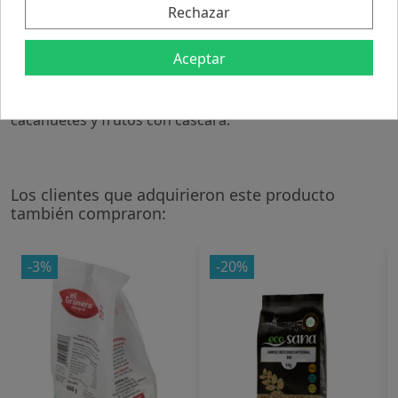
Rechazar
Sal: 1 g.
Modo de empleo:Ideales para consumir como aperitivo,
acompañar salsas, guacamole,
Aceptar
etc..Presentación:Envase de 75
gramos.Recomendaciones y advertencias:Producto
vegano. No contiene gluten. Puede contener trazas de
cacahuetes y frutos con cáscara.
Los clientes que adquirieron este producto
también compraron:
-3%
-20%