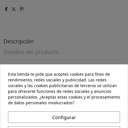
Descripción
Detalles del producto
Ingredientes:Patatas deshidratadas* (copos y sémola)
Esta tienda te pide que aceptes cookies para fines de
34,9%, harina de maíz*, aceite de girasol*, harina de
rendimiento, redes sociales y publicidad. Las redes
arroz*, aceite de oliva*, sal marina, pimienta*,
sociales y las cookies publicitarias de terceros se utilizan
cúrcuma*, antioxidante: extracto de romero*. (*) De
para ofrecerte funciones de redes sociales y anuncios
cultivo ecológico.Valor nutricional por 100 gramos:
personalizados. ¿Aceptas estas cookies y el procesamiento
Valor Energético KJ: 1.984 kJ.
de datos personales involucrados?
Valor Energético KCal: 473 kcal.
Proteínas: 6,4 g.
H. de carbono: 67 g de los cuales azúcares: 0,9 g.
Configurar
Grasas: 19 g (Saturadas: 2,1 g).
Fibra: 4,2 g.