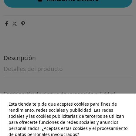
Descripción
Detalles del producto
Combinación de plantas de reconocida actividad
digestiva o diurética como el boldo junto con fibras que
Esta tienda te pide que aceptes cookies para fines de
contribuyen a un normal mantenimiento del tránsito
rendimiento, redes sociales y publicidad. Las redes
intestinal como los fructooligosacáridos.
sociales y las cookies publicitarias de terceros se utilizan
para ofrecerte funciones de redes sociales y anuncios
Precauciones:
personalizados. ¿Aceptas estas cookies y el procesamiento
Los complementos alimenticios no deben usarse como
de datos personales involucrados?