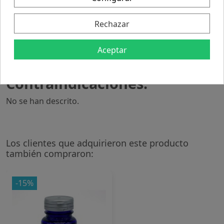
sin añadir aceites, grasas, especias o queso. No está
frito y es ideal como aperitivo o para picar entre horas.
Rechazar
Alimento vegano.
Posología:
Aceptar
Conservar en un lugar fresco y seco.
Contraindicaciones:
No se han descrito.
Los clientes que adquirieron este producto
también compraron:
-15%