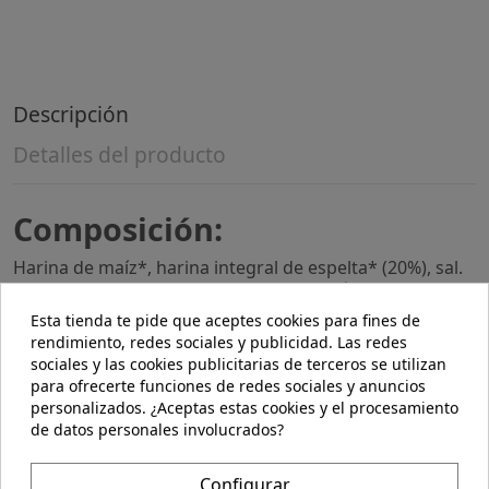
Descripción
Detalles del producto
Composición:
Harina de maíz*, harina integral de espelta* (20%), sal.
Valor nutricional por 100 g: Valor energético kcal.354
kJ.1500 Grasas: 1.600 g de las cuales, saturadas 0.300 g
Esta tienda te pide que aceptes cookies para fines de
Hidratos de carbono 74.000 g de los cuales, azúcares
rendimiento, redes sociales y publicidad. Las redes
0.500 g Fibra alimentaria 3.700 g Proteínas 9.000 g Sal
sociales y las cookies publicitarias de terceros se utilizan
0.400 g (*)= De agricultura ecológica. + Puede contener
para ofrecerte funciones de redes sociales y anuncios
trazas de soja y sésamo.
personalizados. ¿Aceptas estas cookies y el procesamiento
de datos personales involucrados?
Indicaciones:
Snack ligero y crujiente hecho con espelta y elaborado
Configurar