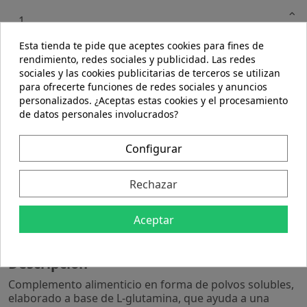
Esta tienda te pide que aceptes cookies para fines de
rendimiento, redes sociales y publicidad. Las redes
AÑADIR AL CARRITO
sociales y las cookies publicitarias de terceros se utilizan
para ofrecerte funciones de redes sociales y anuncios
personalizados. ¿Aceptas estas cookies y el procesamiento
de datos personales involucrados?
Configurar
Rechazar
Descripción
Detalles del producto
Aceptar
Descripción
Complemento alimenticio en forma de polvos solubles,
elaborado a base de L-glutamina, que ayuda a una