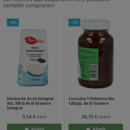
también compraron:
-4%
-3%
Harina De Arroz Integral
Curcuma Y Pimienta Bio
Bio, 500 G de El Granero
120Cap. de El Granero
Integral
3,54 €
24,15 €
3,69 €
24,89 €