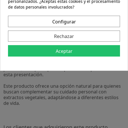
uso tradicional en el cuidado del sistema inmunológico.
personalizados. ¿Aceptas estas cookies y el procesamiento
- Presentación en cápsulas blandas que facilitan la
de datos personales involucrados?
ingesta y absorción.
- Formulado para integrarse fácilmente en la rutina
Configurar
diaria sin complicaciones.
- Envase con 90 cápsulas que permite un suministro
prolongado.
Rechazar
Las cápsulas de Equinastar Echinacea están elaboradas
Aceptar
con ingredientes seleccionados para mantener la
calidad y estabilidad del extracto. Su diseño en formato
blando contribuye a una administración cómoda y
práctica, ideal para quienes prefieren suplementos en
esta presentación.
Este producto ofrece una opción natural para quienes
buscan complementar su cuidado personal con
extractos vegetales, adaptándose a diferentes estilos
de vida.
Los clientes que adquirieron este producto