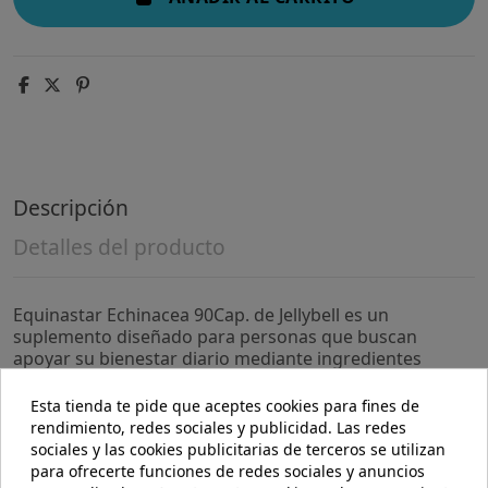
Descripción
Detalles del producto
Equinastar Echinacea 90Cap. de Jellybell es un
suplemento diseñado para personas que buscan
apoyar su bienestar diario mediante ingredientes
naturales. Su formulación está pensada para quienes
desean complementar su rutina con un producto
Esta tienda te pide que aceptes cookies para fines de
elaborado a partir de extractos vegetales.
rendimiento, redes sociales y publicidad. Las redes
sociales y las cookies publicitarias de terceros se utilizan
- Contiene extracto de equinácea, reconocido por su
para ofrecerte funciones de redes sociales y anuncios