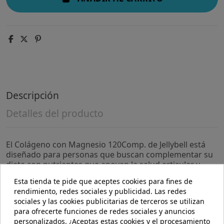
Descripción
Detalles del producto
El Colágeno con Magnesio 120Comp. de Jellybell está
diseñado para personas que buscan complementar su
dieta con nutrientes que apoyan la salud articular y
muscular. Este producto es adecuado para quienes
Esta tienda te pide que aceptes cookies para fines de
desean mantener un estilo de vida activo y cuidar su
rendimiento, redes sociales y publicidad. Las redes
bienestar general.
sociales y las cookies publicitarias de terceros se utilizan
para ofrecerte funciones de redes sociales y anuncios
- Contiene colágeno, que contribuye a la estructura y
personalizados. ¿Aceptas estas cookies y el procesamiento