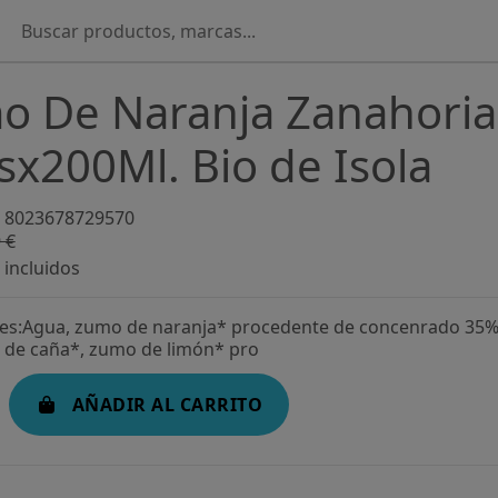
o De Naranja Zanahoria
x200Ml. Bio de Isola
8023678729570
 €
-3%
incluidos
tes:Agua, zumo de naranja* procedente de concenrado 35%
 de caña*, zumo de limón* pro
AÑADIR AL CARRITO