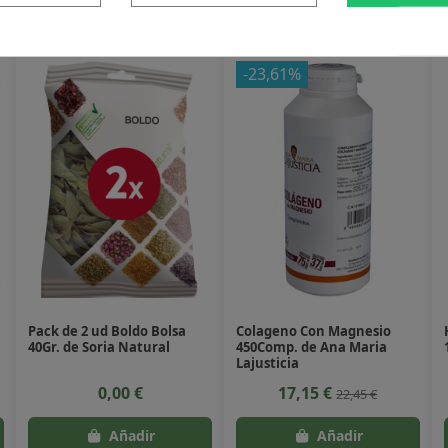
 producto también compraron:
-23,61%
Pack de 2 ud Boldo Bolsa
Colageno Con Magnesio
40Gr. de Soria Natural
450Comp. de Ana Maria
Lajusticia
0,00 €
17,15 €
22,45 €