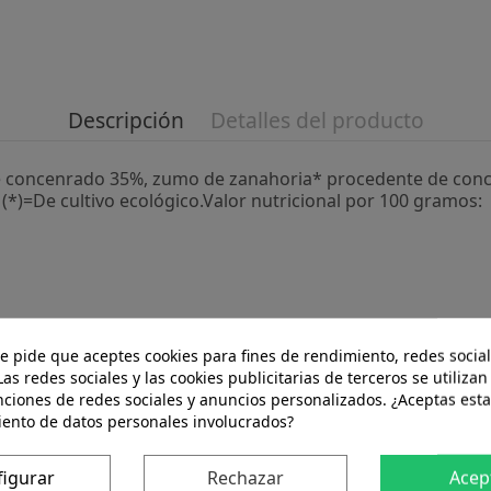
Descripción
Detalles del producto
e concenrado 35%, zumo de zanahoria* procedente de conc
*)=De cultivo ecológico.Valor nutricional por 100 gramos:
te pide que aceptes cookies para fines de rendimiento, redes social
 de usar. Ideal para desayunos y meriendas.Presentación:P
Las redes sociales y las cookies publicitarias de terceros se utilizan
ceite de palma, colorantes, conservantes, espesantes ni glu
nciones de redes sociales y anuncios personalizados. ¿Aceptas esta
iento de datos personales involucrados?
figurar
Rechazar
Acep