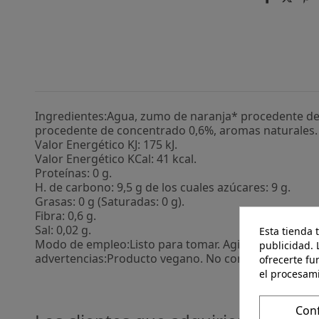
Ingredientes:Agua, zumo de naranja* procedente d
procedente de concentrado 0,6%, aromas naturales. (
Valor Energético KJ: 175 kJ.
Valor Energético KCal: 41 kcal.
Proteínas: 0 g.
H. de carbono: 9,5 g de los cuales azúcares: 9 g.
Grasas: 0 g (Saturadas: 0 g).
Fibra: 0,6 g.
Sal: 0,02 g.
Esta tienda 
Modo de empleo:Listo para tomar. Agitar bien antes
publicidad. 
advertencias:Producto vegano. No contiene aceite, a
ofrecerte fu
el procesam
Con