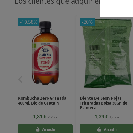
Los clientes que adquirieron este
-19,58%
-20%
Kombucha Zero Granada
Diente De Leon Hojas
400Ml. Bio de Captain
Trituradas Bolsa 50Gr. de
Plameca
1,81 €
1,29 €
2,25 €
1,62 €