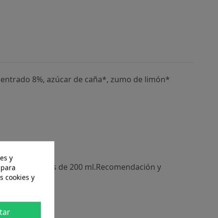
entrado 8%, azúcar de caña*, zumo de limón*
es y
ack de 3 envases de 200 ml.Recomendación y
 para
ten.
s cookies y
tar