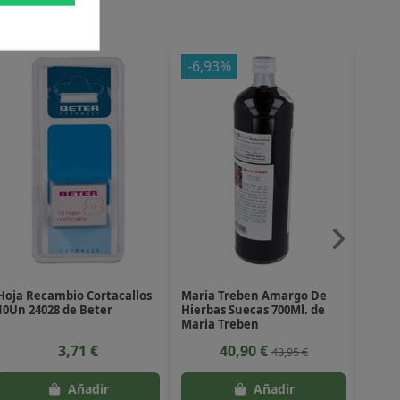
-6,93%
-3%
Hoja Recambio Cortacallos
Maria Treben Amargo De
Curcu
10Un 24028 de Beter
Hierbas Suecas 700Ml. de
120Ca
Maria Treben
3,71 €
40,90 €
43,95 €