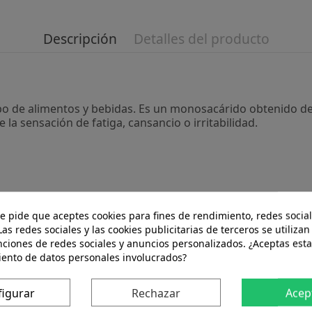
Descripción
Detalles del producto
po de alimentos y bebidas. Es un monosacárido obtenido de 
 la sensación de fatiga, cansancio o irritabilidad.
te pide que aceptes cookies para fines de rendimiento, redes social
Las redes sociales y las cookies publicitarias de terceros se utilizan
nciones de redes sociales y anuncios personalizados. ¿Aceptas esta
iento de datos personales involucrados?
 producto también compraron:
figurar
Rechazar
Acep