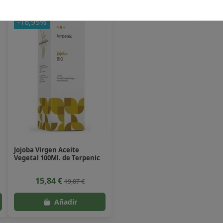
-16,95%
Jojoba Virgen Aceite
Vegetal 100Ml. de Terpenic
15,84 €
19,07 €