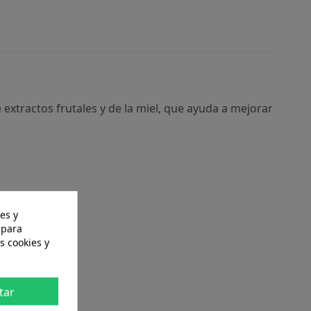
extractos frutales y de la miel, que ayuda a mejorar
es y
 para
s cookies y
tar