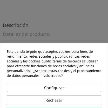
Descripción
Detalles del producto
Composición:
Esta tienda te pide que aceptes cookies para fines de
rendimiento, redes sociales y publicidad. Las redes
Salvado de avena 100%
sociales y las cookies publicitarias de terceros se utilizan
para ofrecerte funciones de redes sociales y anuncios
Indicaciones:
personalizados. ¿Aceptas estas cookies y el procesamiento
de datos personales involucrados?
Cereal muy rico en fibra.
Posología:
Configurar
Añadir diariamente 2-3 cucharadas sobre cualquier
alimento. Conservar en lugar fresco y seco.
Rechazar