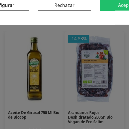
figurar
Rechazar
Acep
 producto también compraron:
-14,83%
Aceite De Girasol 750 Ml Bio
Arandanos Rojos
de Biocop
Deshidratado 200Gr. Bio
Vegan de Eco Salim