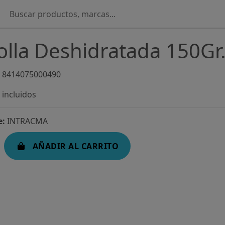
lla Deshidratada 150Gr
8414075000490
incluidos
e:
INTRACMA
AÑADIR AL CARRITO