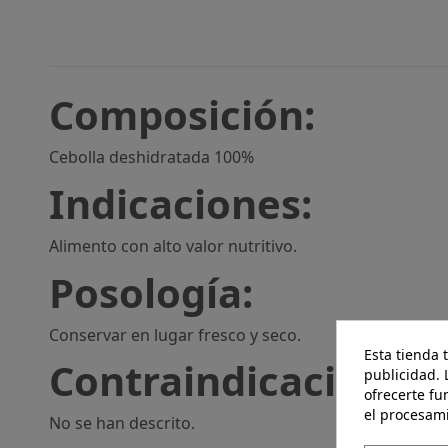
Composición:
Cebolla deshidratada 100%
Indicaciones:
Alimento con alto valor nutritivo.
Posología:
Conservar en lugar fresco y seco.
Esta tienda 
Contraindicaciones:
publicidad. 
ofrecerte fu
el procesam
No se han descrito.