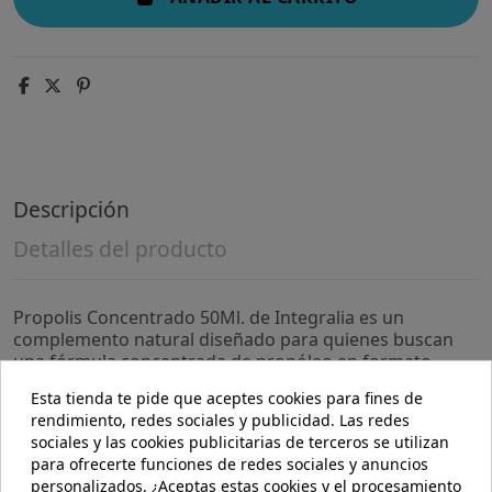
Descripción
Detalles del producto
Propolis Concentrado 50Ml. de Integralia es un
complemento natural diseñado para quienes buscan
una fórmula concentrada de propóleo en formato
líquido. Es adecuado para personas interesadas en
Esta tienda te pide que aceptes cookies para fines de
incorporar ingredientes derivados de la apicultura en
rendimiento, redes sociales y publicidad. Las redes
su rutina diaria de bienestar.
sociales y las cookies publicitarias de terceros se utilizan
para ofrecerte funciones de redes sociales y anuncios
- Contiene extracto concentrado de propóleo,
personalizados. ¿Aceptas estas cookies y el procesamiento