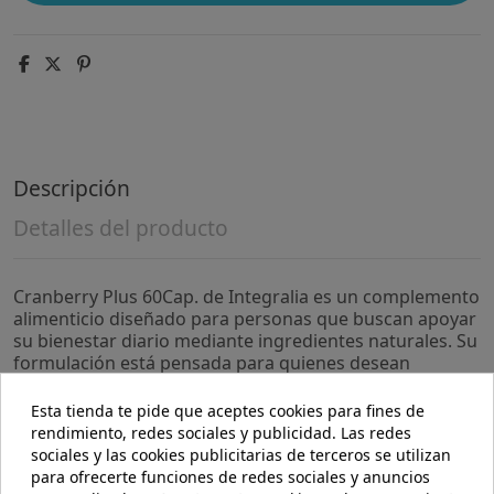
Descripción
Detalles del producto
Cranberry Plus 60Cap. de Integralia es un complemento
alimenticio diseñado para personas que buscan apoyar
su bienestar diario mediante ingredientes naturales. Su
formulación está pensada para quienes desean
incorporar un aporte específico en su rutina de salud.
Esta tienda te pide que aceptes cookies para fines de
- Contiene extracto de arándano rojo, reconocido por
rendimiento, redes sociales y publicidad. Las redes
su composición en compuestos naturales que
sociales y las cookies publicitarias de terceros se utilizan
contribuyen a la función urinaria normal.
para ofrecerte funciones de redes sociales y anuncios