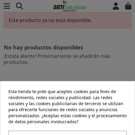
Este producto ya no esta disponible.
No hay productos disponibles
¡Estate atento! Próximamente se añadirán más
productos.
DIETISALUDABLE
PRODUCTOS
Esta tienda te pide que aceptes cookies para fines de
rendimiento, redes sociales y publicidad. Las redes
sociales y las cookies publicitarias de terceros se utilizan
Aviso Legal
Ofertas
para ofrecerte funciones de redes sociales y anuncios
Dietsaludable
Novedades
personalizados. ¿Aceptas estas cookies y el procesamiento
Términos y condiciones
Contacte con nosotros
de datos personales involucrados?
Dietisaludable
Política de Cookies