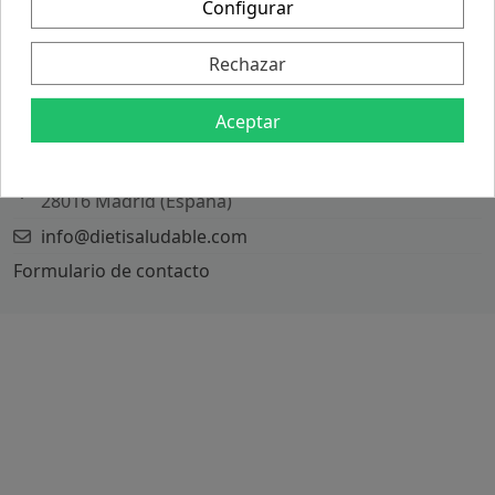
Configurar
Política de Envíos
Política de Devoluciones
Rechazar
ATENCIÓN AL CLIENTE
Aceptar
Antilia Soluciones S.L.
C/ Puerto Rico 27
28016 Madrid (España)
info@dietisaludable.com
Formulario de contacto