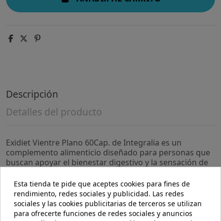
Descripción
Detalles del producto
Exidiet Vientre Plano 60Cap. de Integralia es un
complemento alimenticio diseñado para personas que
buscan apoyar el bienestar digestivo y la sensación de
ligereza abdominal dentro de una rutina equilibrada.
Está pensado para quienes desean mantener un estilo
Esta tienda te pide que aceptes cookies para fines de
de vida activo y saludable.
rendimiento, redes sociales y publicidad. Las redes
sociales y las cookies publicitarias de terceros se utilizan
- Fórmula con ingredientes seleccionados que
para ofrecerte funciones de redes sociales y anuncios