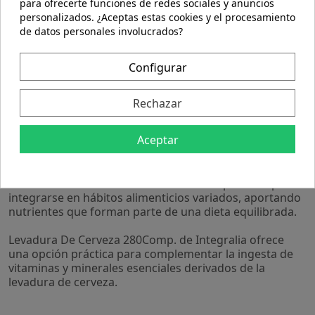
minerales que contribuyen al mantenimiento del
para ofrecerte funciones de redes sociales y anuncios
metabolismo energético.
personalizados. ¿Aceptas estas cookies y el procesamiento
- La presentación en 280 comprimidos facilita un
de datos personales involucrados?
suministro prolongado, ideal para quienes prefieren
una dosificación constante y práctica.
Configurar
- Su formato en comprimidos permite una fácil ingesta
y dosificación precisa, adaptándose a diferentes
necesidades diarias.
Rechazar
- Producto elaborado bajo controles de calidad que
garantizan la pureza y estabilidad de sus ingredientes.
Aceptar
Elaborado con levadura de cerveza seleccionada, este
complemento se presenta en comprimidos que facilitan
su consumo diario. Su formulación está pensada para
integrarse en hábitos alimenticios variados, aportando
nutrientes que forman parte de una dieta equilibrada.
Levadura De Cerveza 280Comp. de Integralia ofrece
una opción práctica para complementar la ingesta de
vitaminas y minerales esenciales derivados de la
levadura de cerveza.