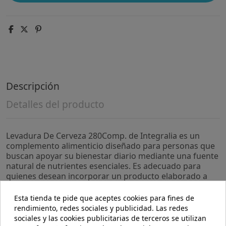
Descripción
Detalles del producto
Levadura De Cerveza 280Comp. de Integralia es un
complemento alimenticio diseñado para personas que
buscan apoyar su bienestar diario mediante una fuente
natural de nutrientes esenciales. Es adecuado para
quienes desean incorporar un producto elaborado a
partir de levadura de cerveza en su rutina habitual.
Esta tienda te pide que aceptes cookies para fines de
- Cada comprimido contiene levadura de cerveza,
rendimiento, redes sociales y publicidad. Las redes
reconocida por su aporte de vitaminas del grupo B y
sociales y las cookies publicitarias de terceros se utilizan