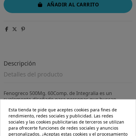
AÑADIR AL CARRITO
Descripción
Detalles del producto
Fenogreco 500Mg. 60Comp. de Integralia es un
suplemento diseñado para personas que buscan
complementar su dieta con ingredientes de origen
Esta tienda te pide que aceptes cookies para fines de
natural. Es adecuado para quienes desean incorporar
rendimiento, redes sociales y publicidad. Las redes
fenogreco en su rutina diaria de manera práctica y
sociales y las cookies publicitarias de terceros se utilizan
dosificada.
para ofrecerte funciones de redes sociales y anuncios
personalizados. ¿Aceptas estas cookies y el procesamiento
- Cada comprimido contiene 500 mg de fenogreco,