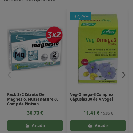
-32,29%
Pack 3x2 Citrato De
Veg-Omega-3 Complex
Magnesio, Nutranature 60
Cápuslas 30 de A.Vogel
Comp de Pinisan
36,70 €
11,41 €
16,85 €