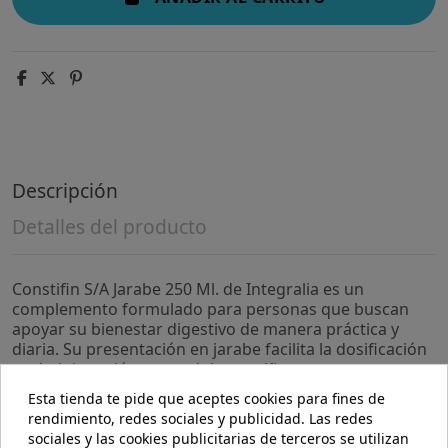
Descripción
Detalles del producto
Constifin S/A Jarabe 250 Ml. de Integralia es un
complemento formulado para personas que buscan
apoyar su bienestar digestivo de manera práctica y
diaria. Su presentación en jarabe facilita la dosificación
y administración para adultos y niños.
Esta tienda te pide que aceptes cookies para fines de
- Formulado sin alcohol, lo que lo hace adecuado para
rendimiento, redes sociales y publicidad. Las redes
quienes prefieren opciones suaves para el organismo.
sociales y las cookies publicitarias de terceros se utilizan