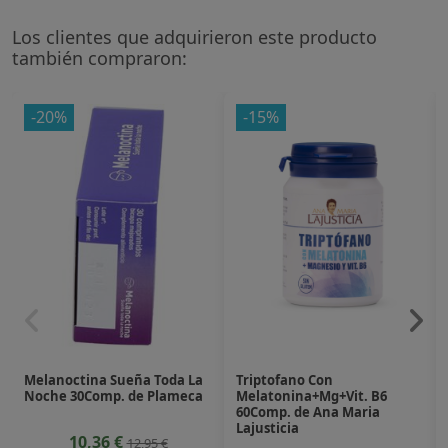
Los clientes que adquirieron este producto
también compraron:
-20%
-15%
Melanoctina Sueña Toda La
Triptofano Con
Noche 30Comp. de Plameca
Melatonina+Mg+Vit. B6
60Comp. de Ana Maria
Lajusticia
10,36 €
12,95 €