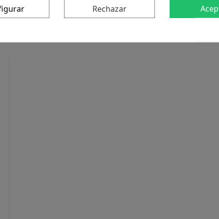
figurar
Rechazar
Acep
 producto también compraron: