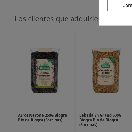
Con
Los clientes que adquirieron este
Arroz Nerone 250G Biogra
Cebada En Grano 500G
Bio de Biográ (Sorribas)
Biogra Bio de Biográ
(Sorribas)