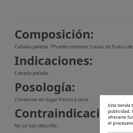
Composición:
Cebada pelada. *Puede contener trazas de frutos de 
Indicaciones:
Cebada pelada.
Posología:
Conservar en lugar fresco y seco.
Esta tienda 
Contraindicaciones:
publicidad. 
ofrecerte fu
el procesam
No se han descrito.