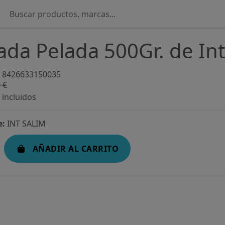
da Pelada 500Gr. de Int
8426633150035
 €
-0,01%
incluidos
e:
INT SALIM
AÑADIR AL CARRITO