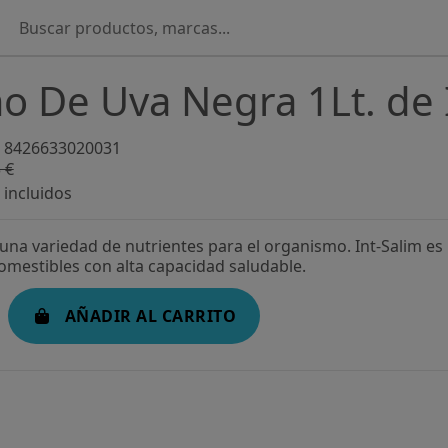
 De Uva Negra 1Lt. de 
8426633020031
 €
-14,89%
incluidos
na variedad de nutrientes para el organismo. Int-Salim es 
comestibles con alta capacidad saludable.
AÑADIR AL CARRITO