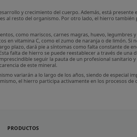
desarrollo y crecimiento del cuerpo. Además, está presente 
 al resto del organismo. Por otro lado, el hierro también 
ntos, como mariscos, carnes magras, huevo, legumbres y fru
cos en vitamina C, como el zumo de naranja o de limón. Si 
rgo plazo, dará pie a síntomas como falta constante de ener
sta falta de hierro se puede reestablecer a través de una di
imprescindible seguir la pauta de un profesional sanitario 
 carencia de este mineral.
ismo variarán a lo largo de los años, siendo de especial i
mismo, el hierro participa activamente en los procesos de 
PRODUCTOS