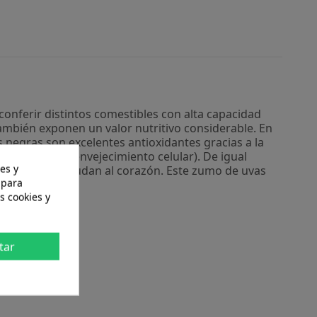
onferir distintos comestibles con alta capacidad
también exponen un valor nutritivo considerable. En
 negras son excelentes antioxidantes gracias a la
onados con el envejecimiento celular). De igual
es y
ión; también ayudan al corazón. Este zumo de uvas
 para
s cookies y
tar