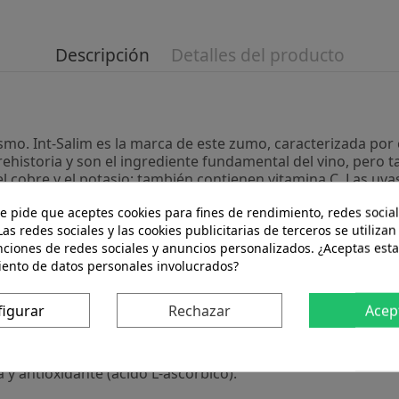
Descripción
Detalles del producto
mo. Int-Salim es la marca de este zumo, caracterizada por c
ehistoria y son el ingrediente fundamental del vino, pero 
 cobre y el potasio; también contienen vitamina C. Las uvas
, que se encarga de bloquear a los radicales libres (relaci
te pide que aceptes cookies para fines de rendimiento, redes social
de las arterias por medio de una mejoría en la vasodilatac
Las redes sociales y las cookies publicitarias de terceros se utilizan
sumo cotidiano.
nciones de redes sociales y anuncios personalizados. ¿Aceptas esta
iento de datos personales involucrados?
a del usuario.
figurar
Rechazar
Acep
 y antioxidante (ácido L-ascórbico).