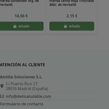
Hierba Gordolobo 1Kg. de
Hierba Salvia Hoja Triturada
Lavan
Herbaldi
40Gr. de Herbaldi
Natur
14,66 €
2,15 €
ATENCIÓN AL CLIENTE
Antilia Soluciones S.L.
C/ Puerto Rico 27
28016 Madrid (España)
info@dietisaludable.com
Formulario de contacto