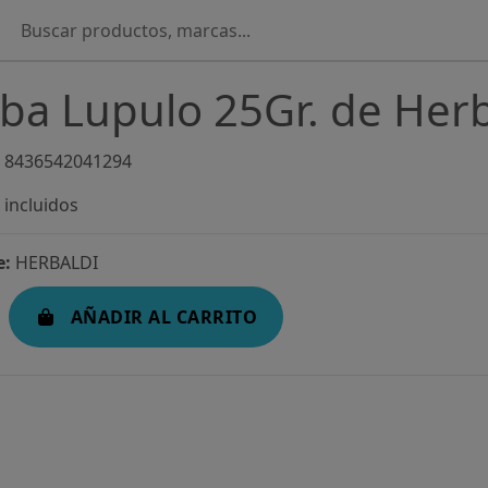
ba Lupulo 25Gr. de Herb
8436542041294
incluidos
e:
HERBALDI
AÑADIR AL CARRITO