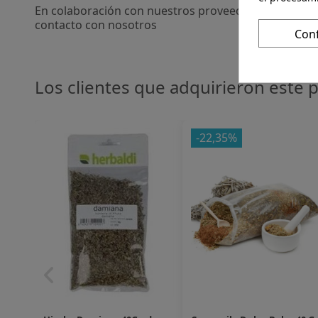
En colaboración con nuestros proveedores realizamo
contacto con nosotros
Con
Los clientes que adquirieron este
-22,35%