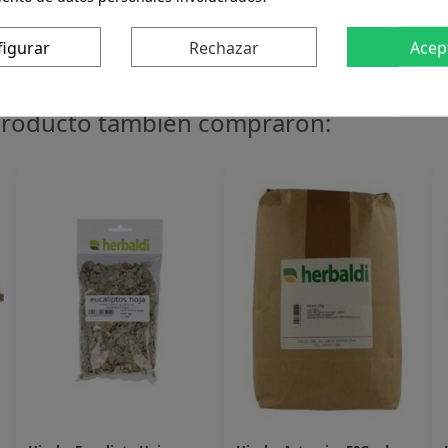
s un constante esfuerzo para mantener estas fichas actual
figurar
Rechazar
Acep
 producto también compraron: