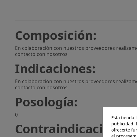
Composición:
En colaboración con nuestros proveedores realizamo
contacto con nosotros
Indicaciones:
En colaboración con nuestros proveedores realizamo
contacto con nosotros
Posología:
0
Esta tienda 
Contraindicaciones:
publicidad. 
ofrecerte fu
el procesam