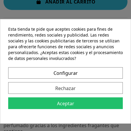
AÑADIR AL CARRITO
Esta tienda te pide que aceptes cookies para fines de
rendimiento, redes sociales y publicidad. Las redes
sociales y las cookies publicitarias de terceros se utilizan
para ofrecerte funciones de redes sociales y anuncios
personalizados. ¿Aceptas estas cookies y el procesamiento
Descripción
de datos personales involucrados?
Detalles del producto
Configurar
Descripción
Rechazar
Champú suave con extracto de alga chlorella y sal
marina, diseñado para el cuidado de cueros cabelludos
Aceptar
sensibles. Ayuda a limpiar el cabello con tensioactivos
suaves. Los extractos de caléndula, manzana y salvia
protegen el cabello sin apelmazar. Está sutilmente
perfumado gracias a los ingredientes fragantes que