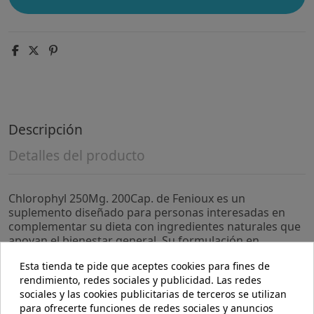
Descripción
Detalles del producto
Chlorophyl 250Mg. 200Cap. de Fenioux es un
suplemento diseñado para personas interesadas en
complementar su dieta con ingredientes naturales que
apoyan el bienestar general. Su formulación en
cápsulas facilita su consumo diario dentro de una
Esta tienda te pide que aceptes cookies para fines de
rutina equilibrada.
rendimiento, redes sociales y publicidad. Las redes
sociales y las cookies publicitarias de terceros se utilizan
- Cada cápsula contiene 250 mg de clorofila, un
para ofrecerte funciones de redes sociales y anuncios
compuesto conocido por su aporte en la limpieza