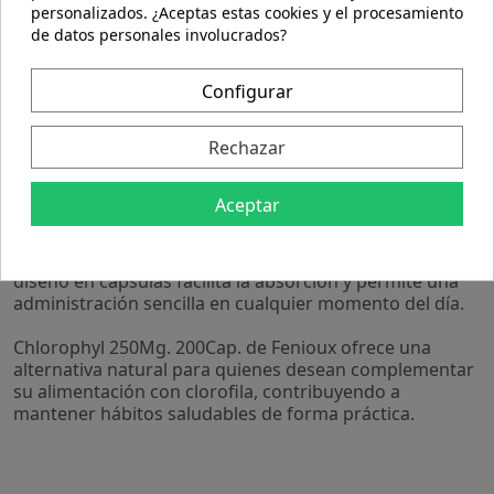
personalizados. ¿Aceptas estas cookies y el procesamiento
interna y apoyo al metabolismo.
de datos personales involucrados?
- Presentación de 200 cápsulas que permite un
suministro prolongado, ideal para quienes buscan una
opción práctica y continua.
Configurar
- Formulado para integrarse fácilmente en diferentes
estilos de vida, sin ingredientes artificiales añadidos.
Rechazar
- Su formato en cápsulas asegura una dosificación
precisa y cómoda para el usuario.
Aceptar
El producto está elaborado con ingredientes
seleccionados que cumplen con estándares de calidad,
garantizando una composición estable y segura. Su
diseño en cápsulas facilita la absorción y permite una
administración sencilla en cualquier momento del día.
Chlorophyl 250Mg. 200Cap. de Fenioux ofrece una
alternativa natural para quienes desean complementar
su alimentación con clorofila, contribuyendo a
mantener hábitos saludables de forma práctica.